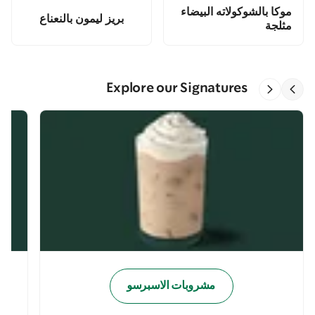
موكا بالشوكولاته البيضاء
بريز ليمون بالنعناع
مثلجة
Explore our Signatures
مشروبات الاسبرسو