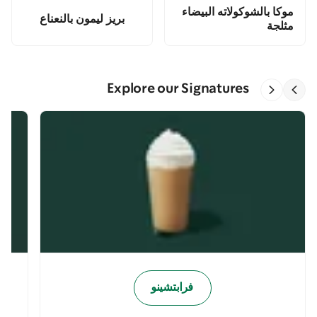
موكا بالشوكولاته البيضاء
بريز ليمون بالنعناع
مثلجة
Explore our Signatures
فرابتشينو