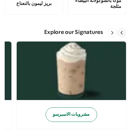
موكا بالشوكولاته البيضاء
بريز ليمون بالنعناع
مثلجة
Explore our Signatures
مشروبات الاسبرسو