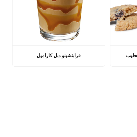
لحليب
فرابتشينو دبل كاراميل