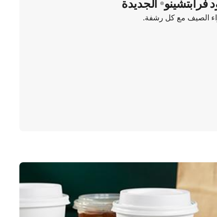
د فرابتشينو® الجديدة
واء الصيف مع كل رشفة.