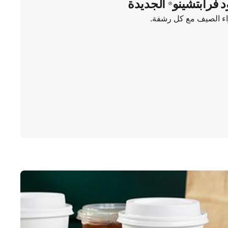
د فرابتشينو® الجديدة
واء الصيف مع كل رشفة.