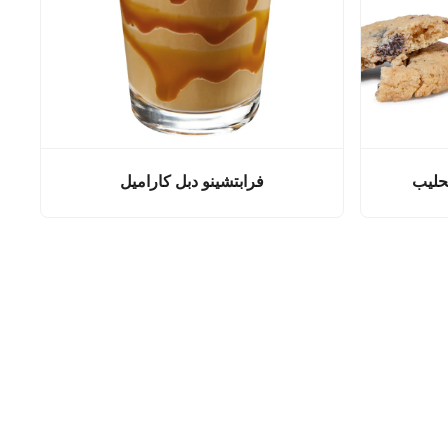
لحليب
فرابتشينو دبل كاراميل