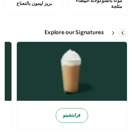
موكا بالشوكولاته البيضاء
بريز ليمون بالنعناع
مثلجة
Explore our Signatures
فرابتشينو