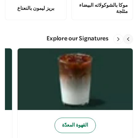
موكا بالشوكولاته البيضاء
بريز ليمون بالنعناع
مثلجة
Explore our Signatures
القهوة المعدّة