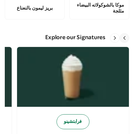
موكا بالشوكولاته البيضاء
بريز ليمون بالنعناع
مثلجة
Explore our Signatures
فرابتشينو