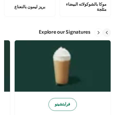
موكا بالشوكولاته البيضاء
بريز ليمون بالنعناع
مثلجة
Explore our Signatures
فرابتشينو